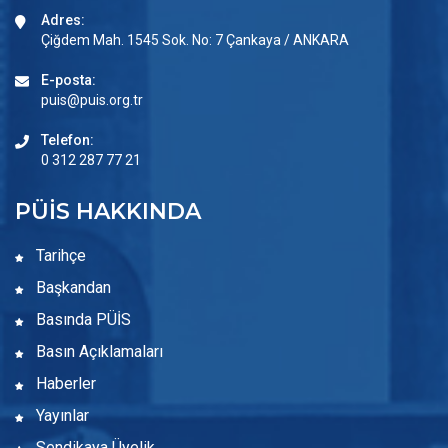
Adres:
Çiğdem Mah. 1545 Sok. No: 7 Çankaya / ANKARA
E-posta:
puis@puis.org.tr
Telefon:
0 312 287 77 21
PÜİS HAKKINDA
Tarihçe
Başkandan
Basında PÜİS
Basın Açıklamaları
Haberler
Yayınlar
Sendikaya Üyelik