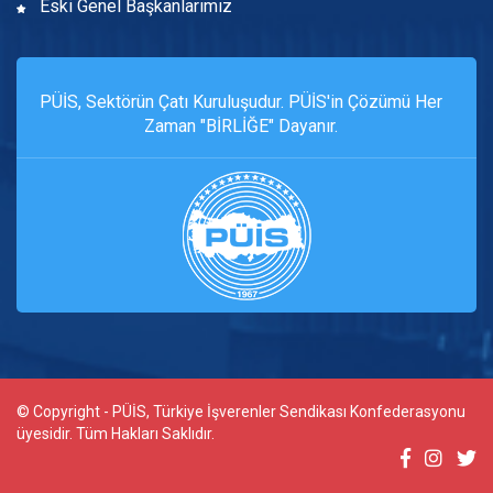
Eski Genel Başkanlarımız
PÜİS, Sektörün Çatı Kuruluşudur. PÜİS'in Çözümü Her
Zaman "BİRLİĞE" Dayanır.
© Copyright - PÜİS, Türkiye İşverenler Sendikası Konfederasyonu
üyesidir. Tüm Hakları Saklıdır.