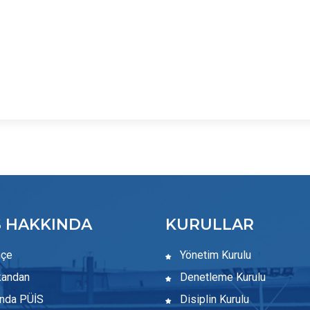
S HAKKINDA
KURULLAR
hçe
Yönetim Kurulu
andan
Denetleme Kurulu
nda PÜİS
Disiplin Kurulu