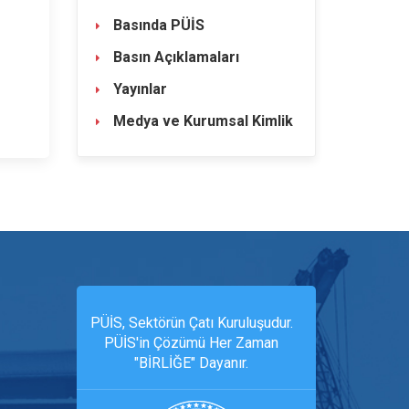
Basında PÜİS
Basın Açıklamaları
Yayınlar
Medya ve Kurumsal Kimlik
PÜİS, Sektörün Çatı Kuruluşudur.
PÜİS'in Çözümü Her Zaman
"BİRLİĞE" Dayanır.