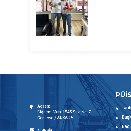
PÜİ
Adres:
Tari
Çiğdem Mah. 1545 Sok. No: 7
Başk
Çankaya / ANKARA
Bası
E-posta: