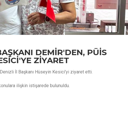
BAŞKANI DEMİR'DEN, PÜİS
ESİCİ'YE ZİYARET
nizli İl Başkanı Hüseyin Kesici'yi ziyaret etti.
nulara ilişkin istişarede bulunuldu.