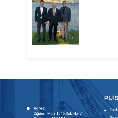
PÜİ
Adres:
Tari
Çiğdem Mah. 1545 Sok. No: 7