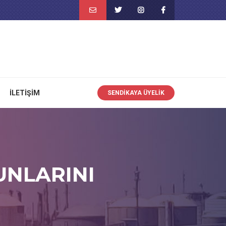
İLETIŞIM
SENDIKAYA ÜYELIK
UNLARINI