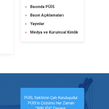
Basında PÜİS
Basın Açıklamaları
Yayınlar
Medya ve Kurumsal Kimlik
PÜİS, Sektörün Çatı Kuruluşudur.
PÜİS'in Çözümü Her Zaman
"BİRLİĞE" Dayanır.