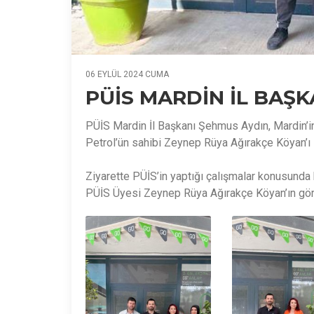
06 EYLÜL 2024 CUMA
PÜİS MARDİN İL BAŞK
PÜİS Mardin İl Başkanı Şehmus Aydın, Mardin’in
Petrol’ün sahibi Zeynep Rüya Ağırakçe Köyan’ı z
Ziyarette PÜİS’in yaptığı çalışmalar konusunda 
PÜİS Üyesi Zeynep Rüya Ağırakçe Köyan’ın görüş