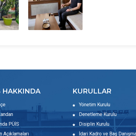
S HAKKINDA
KURULLAR
hçe
Yönetim Kurulu
andan
Denetleme Kurulu
nda PÜİS
Disiplin Kurulu
 Açıklamaları
İdari Kadro ve Baş Danışm