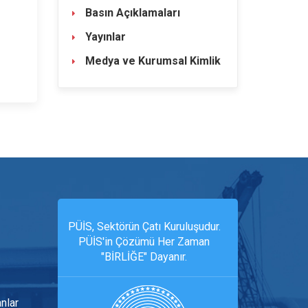
Basın Açıklamaları
Yayınlar
Medya ve Kurumsal Kimlik
PÜİS, Sektörün Çatı Kuruluşudur.
PÜİS'in Çözümü Her Zaman
"BİRLİĞE" Dayanır.
anlar