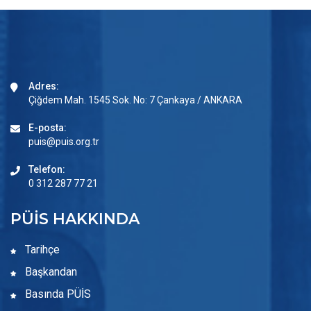
Adres:
Çiğdem Mah. 1545 Sok. No: 7 Çankaya / ANKARA
E-posta:
puis@puis.org.tr
Telefon:
0 312 287 77 21
PÜİS HAKKINDA
Tarihçe
Başkandan
Basında PÜİS