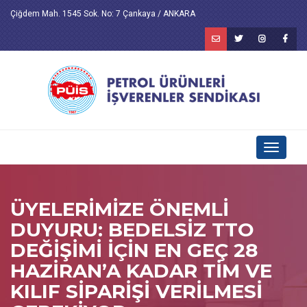
Çiğdem Mah. 1545 Sok. No: 7 Çankaya / ANKARA
Toggle
navigati
ÜYELERİMİZE ÖNEMLİ
DUYURU: BEDELSİZ TTO
DEĞİŞİMİ İÇİN EN GEÇ 28
HAZİRAN’A KADAR TİM VE
KILIF SİPARİŞİ VERİLMESİ