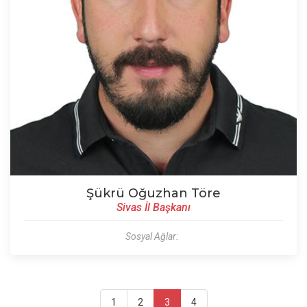
Şükrü Oğuzhan Töre
Sivas İl Başkanı
Sosyal Ağlar:
1
2
3
4