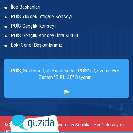
İlçe Başkanları
PÜİS Yüksek İstişare Konseyi
PÜİS Gençlik Konseyi
PÜİS Gençlik Konseyi İcra Kurulu
Eski Genel Başkanlarımız
PÜİS, Sektörün Çatı Kuruluşudur. PÜİS'in Çözümü Her
Zaman "BİRLİĞE" Dayanır.
© Copyright - PÜİS, Türkiye İşverenler Sendikası Konfederasyonu
üyesidir. Tüm Hakları Saklıdır.