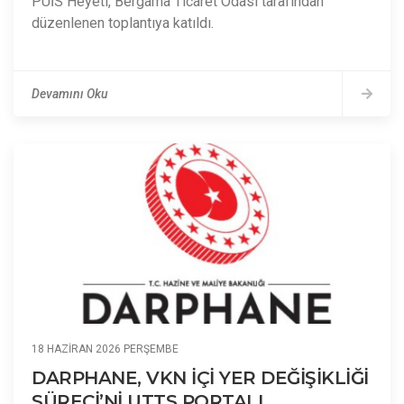
PÜİS Heyeti, Bergama Ticaret Odası tarafından
düzenlenen toplantıya katıldı.
Devamını Oku
18 HAZIRAN 2026 PERŞEMBE
DARPHANE, VKN İÇİ YER DEĞİŞİKLİĞİ
SÜRECİ’Nİ UTTS PORTALI