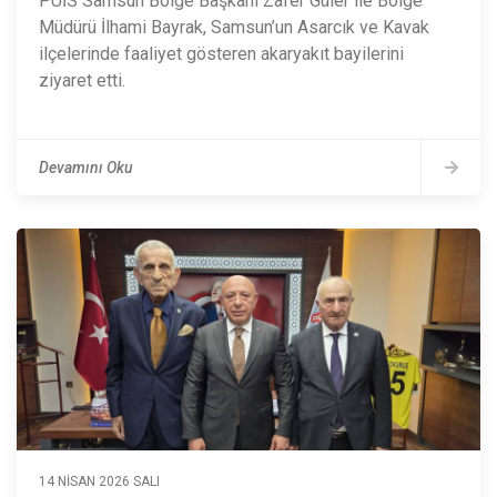
PÜİS Samsun Bölge Başkanı Zafer Güler ile Bölge
Müdürü İlhami Bayrak, Samsun’un Asarcık ve Kavak
ilçelerinde faaliyet gösteren akaryakıt bayilerini
ziyaret etti.
Devamını Oku
14 NISAN 2026 SALI