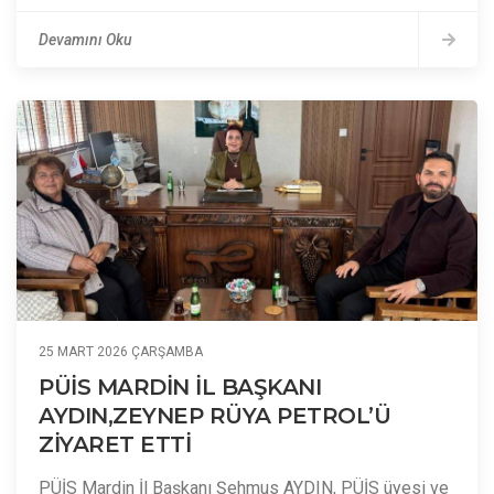
Devamını Oku
25 MART 2026 ÇARŞAMBA
PÜİS MARDİN İL BAŞKANI
AYDIN,ZEYNEP RÜYA PETROL’Ü
ZİYARET ETTİ
PÜİS Mardin İl Başkanı Şehmus AYDIN, PÜİS üyesi ve