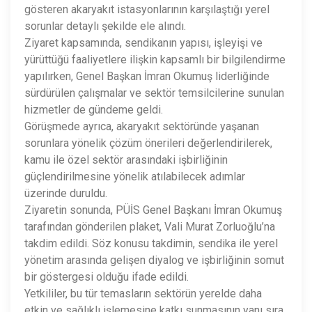
gösteren akaryakıt istasyonlarının karşılaştığı yerel
sorunlar detaylı şekilde ele alındı.
Ziyaret kapsamında, sendikanın yapısı, işleyişi ve
yürüttüğü faaliyetlere ilişkin kapsamlı bir bilgilendirme
yapılırken, Genel Başkan İmran Okumuş liderliğinde
sürdürülen çalışmalar ve sektör temsilcilerine sunulan
hizmetler de gündeme geldi.
Görüşmede ayrıca, akaryakıt sektöründe yaşanan
sorunlara yönelik çözüm önerileri değerlendirilerek,
kamu ile özel sektör arasındaki işbirliğinin
güçlendirilmesine yönelik atılabilecek adımlar
üzerinde duruldu.
Ziyaretin sonunda, PÜİS Genel Başkanı İmran Okumuş
tarafından gönderilen plaket, Vali Murat Zorluoğlu’na
takdim edildi. Söz konusu takdimin, sendika ile yerel
yönetim arasında gelişen diyalog ve işbirliğinin somut
bir göstergesi olduğu ifade edildi.
Yetkililer, bu tür temasların sektörün yerelde daha
etkin ve sağlıklı işlemesine katkı sunmasının yanı sıra,