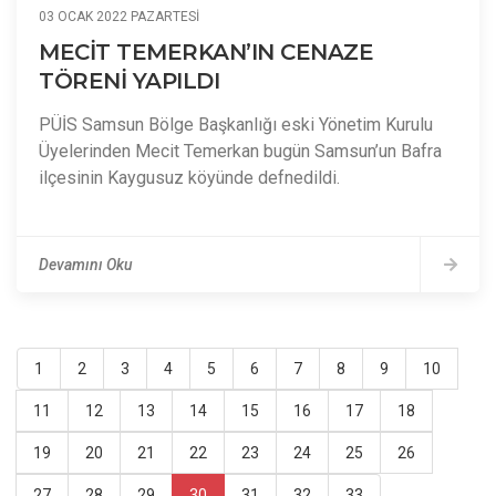
03 OCAK 2022 PAZARTESI
MECİT TEMERKAN’IN CENAZE
TÖRENİ YAPILDI
PÜİS Samsun Bölge Başkanlığı eski Yönetim Kurulu
Üyelerinden Mecit Temerkan bugün Samsun’un Bafra
ilçesinin Kaygusuz köyünde defnedildi.
Devamını Oku
1
2
3
4
5
6
7
8
9
10
11
12
13
14
15
16
17
18
19
20
21
22
23
24
25
26
27
28
29
30
31
32
33