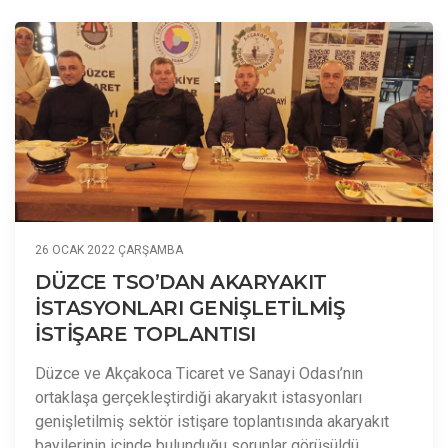
26 OCAK 2022 ÇARŞAMBA
DÜZCE TSO’DAN AKARYAKIT
İSTASYONLARI GENİŞLETİLMİŞ
İSTİŞARE TOPLANTISI
Düzce ve Akçakoca Ticaret ve Sanayi Odası’nın
ortaklaşa gerçekleştirdiği akaryakıt istasyonları
genişletilmiş sektör istişare toplantısında akaryakıt
bayilerinin içinde bulunduğu sorunlar görüşüldü.