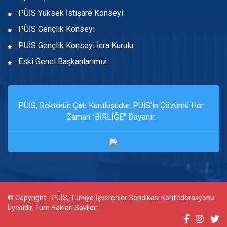
PÜİS Yüksek İstişare Konseyi
PÜİS Gençlik Konseyi
PÜİS Gençlik Konseyi İcra Kurulu
Eski Genel Başkanlarımız
PÜİS, Sektörün Çatı Kuruluşudur. PÜİS'in Çözümü Her
Zaman "BİRLİĞE" Dayanır.
© Copyright - PÜİS, Türkiye İşverenler Sendikası Konfederasyonu
üyesidir. Tüm Hakları Saklıdır.