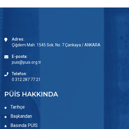
Adres:
Çiğdem Mah. 1545 Sok. No: 7 Çankaya / ANKARA
E-posta:
puis@puis.org.tr
Telefon:
0 312 287 77 21
PÜİS HAKKINDA
Tarihçe
Başkandan
Basında PÜİS