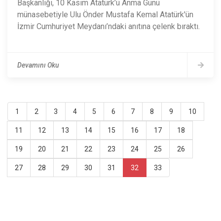
Başkanlığı, 10 Kasım Atatürk’ü Anma Günü
münasebetiyle Ulu Önder Mustafa Kemal Atatürk'ün
İzmir Cumhuriyet Meydanı’ndaki anıtına çelenk bıraktı.
Devamını Oku
1
2
3
4
5
6
7
8
9
10
11
12
13
14
15
16
17
18
19
20
21
22
23
24
25
26
27
28
29
30
31
32
33