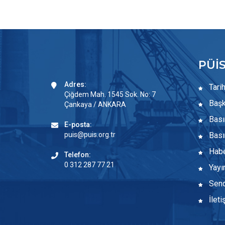
PÜİ
Adres:
Tari
Çiğdem Mah. 1545 Sok. No: 7
Başk
Çankaya / ANKARA
Bası
E-posta:
puis@puis.org.tr
Basın
Habe
Telefon:
0 312 287 77 21
Yayın
Send
İleti