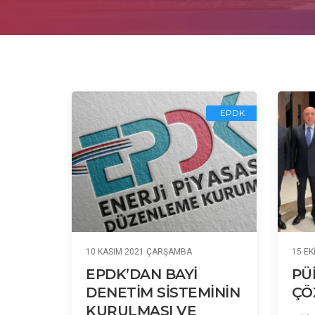
EPDK
10 KASIM 2021 ÇARŞAMBA
15 EK
EPDK’DAN BAYİ
PÜ
DENETİM SİSTEMİNİN
ÇÖ
KURULMASI VE