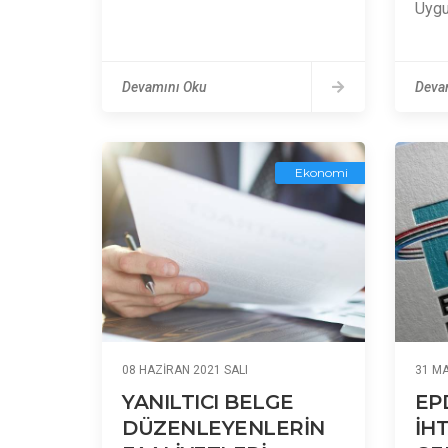
Uygu
Devamını Oku
Deva
Ekonomi
08 HAZIRAN 2021 SALI
31 MA
YANILTICI BELGE
EP
DÜZENLEYENLERİN
İH