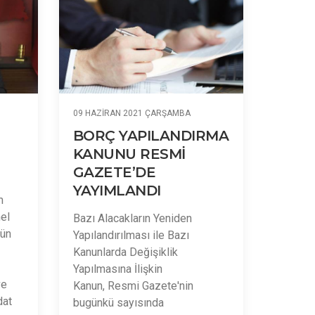
09 HAZIRAN 2021 ÇARŞAMBA
BORÇ YAPILANDIRMA
KANUNU RESMİ
GAZETE’DE
YAYIMLANDI
m
el
Bazı Alacakların Yeniden
gün
Yapılandırılması ile Bazı
Kanunlarda Değişiklik
Yapılmasına İlişkin
ve
Kanun, Resmi Gazete'nin
dat
bugünkü sayısında