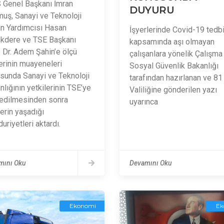
 Genel Başkanı İmran
DUYURU
uş, Sanayi ve Teknoloji
n Yardımcısı Hasan
İşyerlerinde Covid-19 tedbi
kdere ve TSE Başkanı
kapsamında aşı olmayan
. Dr. Adem Şahin’e ölçü
çalışanlara yönelik Çalışma
lerinin muayeneleri
Sosyal Güvenlik Bakanlığı
sunda Sanayi ve Teknoloji
tarafından hazırlanan ve 81 
nlığının yetkilerinin TSE’ye
Valiliğine gönderilen yazı
edilmesinden sonra
uyarınca
lerin yaşadığı
riyetleri aktardı.
mını Oku
Devamını Oku
Ekonomi
Ek