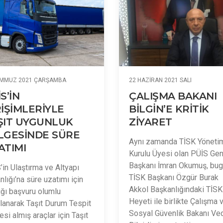
EMMUZ 2021 ÇARŞAMBA
22 HAZIRAN 2021 SALI
S’İN
ÇALIŞMA BAKANI
RİŞİMLERİYLE
BİLGİN’E KRİTİK
ŞIT UYGUNLUK
ZİYARET
LGESİNDE SÜRE
Aynı zamanda TİSK Yöneti
ATIMI
Kurulu Üyesi olan PÜİS Gen
Başkanı İmran Okumuş, bu
’in Ulaştırma ve Altyapı
TİSK Başkanı Özgür Burak
lığı’na süre uzatımı için
Akkol Başkanlığındaki TİSK
ığı başvuru olumlu
Heyeti ile birlikte Çalışma 
ılanarak Taşıt Durum Tespit
Sosyal Güvenlik Bakanı Ve
si almış araçlar için Taşıt