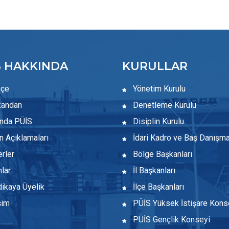
S HAKKINDA
KURULLAR
hçe
Yönetim Kurulu
andan
Denetleme Kurulu
nda PÜİS
Disiplin Kurulu
 Açıklamaları
İdari Kadro ve Baş Danışm
rler
Bölge Başkanları
lar
İl Başkanları
ikaya Üyelik
İlçe Başkanları
şim
PÜİS Yüksek İstişare Kons
PÜİS Gençlik Konseyi