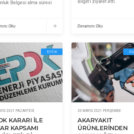
Bilgin’i ziyaret etti.
nluk Belgesi alma süresi
mını Oku
Devamını Oku
EPDK
Ek
YIS 2021 PAZARTESI
20 MAYIS 2021 PERŞEMBE
DK KARARI İLE
AKARYAKIT
TAR KAPSAMI
ÜRÜNLERİNDEN