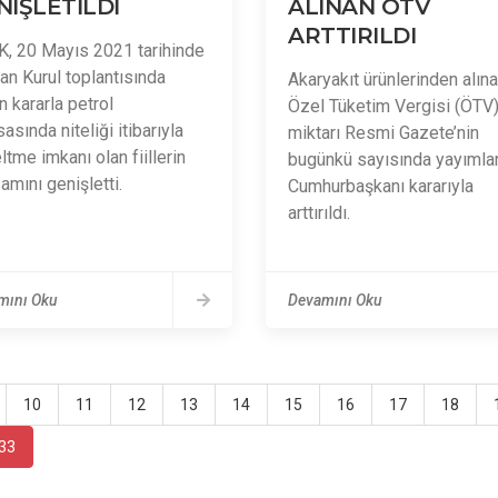
NİŞLETİLDİ
ALINAN ÖTV
ARTTIRILDI
, 20 Mayıs 2021 tarihinde
lan Kurul toplantısında
Akaryakıt ürünlerinden alın
n kararla petrol
Özel Tüketim Vergisi (ÖTV
asında niteliği itibarıyla
miktarı Resmi Gazete’nin
tme imkanı olan fiillerin
bugünkü sayısında yayımla
amını genişletti.
Cumhurbaşkanı kararıyla
arttırıldı.
mını Oku
Devamını Oku
10
11
12
13
14
15
16
17
18
33