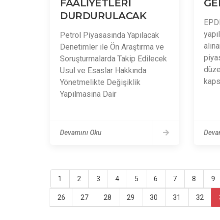
FAALİYETLERİ
GE
DURDURULACAK
EPDK
yapı
Petrol Piyasasında Yapılacak
alına
Denetimler ile Ön Araştırma ve
piyas
Soruşturmalarda Takip Edilecek
düzel
Usul ve Esaslar Hakkında
kaps
Yönetmelikte Değişiklik
Yapılmasına Dair
Devamını Oku
Deva
1
2
3
4
5
6
7
8
9
26
27
28
29
30
31
32