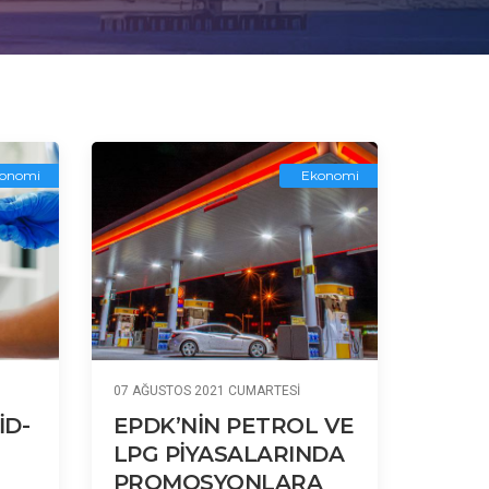
onomi
Ekonomi
07 AĞUSTOS 2021 CUMARTESI
İD-
EPDK’NİN PETROL VE
LPG PİYASALARINDA
PROMOSYONLARA