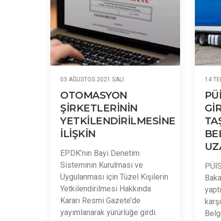
03 AĞUSTOS 2021 SALI
14 T
OTOMASYON
PÜİ
ŞİRKETLERİNİN
Gİ
YETKİLENDİRİLMESİNE
TA
İLİŞKİN
BE
UZ
EPDK’nın Bayi Denetim
Sisteminin Kurulması ve
PÜİS
Uygulanması için Tüzel Kişilerin
Bakan
Yetkilendirilmesi Hakkında
yapt
Kararı Resmi Gazete’de
karş
yayımlanarak yürürlüğe girdi.
Belge