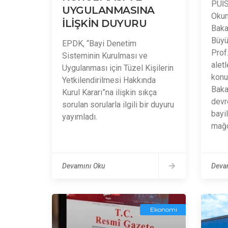
PÜİS
UYGULANMASINA
Okum
İLİŞKİN DUYURU
Baka
Büyü
EPDK, “Bayi Denetim
Prof
Sisteminin Kurulması ve
alet
Uygulanması için Tüzel Kişilerin
konu
Yetkilendirilmesi Hakkında
Baka
Kurul Kararı”na ilişkin sıkça
devr
sorulan sorularla ilgili bir duyuru
bayi
yayımladı.
mağdu
Devamını Oku
Deva
Ekonomi